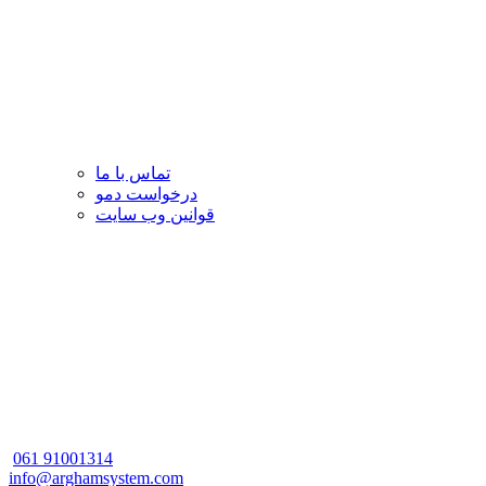
تماس با ما
درخواست دمو
قوانین وب سایت
061
91001314
info@arghamsystem.com