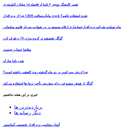
تعمیر کاوشگر وویجر ۲ ناسا از فاصله ۱۸ میلیارد کیلومتری
چرا از نرم افزار CRM مایکروسافت crack شده استفاده نکنیم؟
پیام تسلیت شرکت نرم افزارحسابداری ارقام سیستم در پی شهادت سردار قاسم سلیمانی
گوگل نقصشو در کروم ورژن 79 برطرف کرد
مفاصا حساب چیست
شب یلدا مبارک
چرا ارزش بیت کوین در دو ماه گذشته روند کاهشی داشته است؟
گوگل از هوش مصنوعی برای پیش‌بینی تأخیر پروازها استفاده می‌کند
خبری در این هفته نداشتیم
پربازدیدترین ها
دیگر رسانه ها
آسان محاسب نرم افزار تخصصی آسانسور