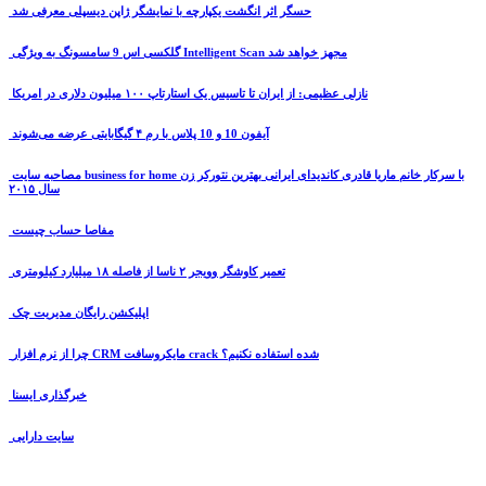
حسگر اثر انگشت یکپارچه با نمایشگر ژاپن دیسپلی معرفی شد
گلکسی اس 9 سامسونگ به ویژگی Intelligent Scan مجهز خواهد شد
نازلی عظیمی: از ایران تا تاسیس یک استارتاپ ۱۰۰ میلیون دلاری در امریکا
آیفون 10 و 10 پلاس با رم ۴ گیگابایتی عرضه می‌شوند
مصاحبه سایت business for home با سرکار خانم ماریا قادری کاندیدای ایرانی بهترین نتورکر زن
سال ۲۰۱۵
مفاصا حساب چیست
تعمیر کاوشگر وویجر ۲ ناسا از فاصله ۱۸ میلیارد کیلومتری
اپلیکشن رایگان مدیریت چک
چرا از نرم افزار CRM مایکروسافت crack شده استفاده نکنیم؟
خبرگذاری ایسنا
سایت دارایی