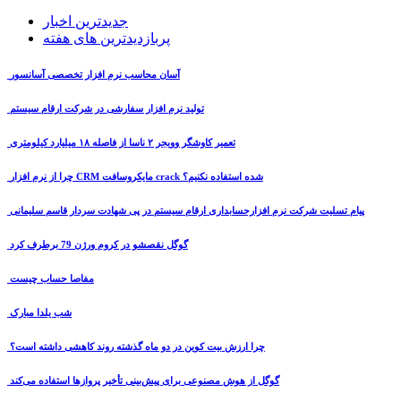
جدیدترین اخبار
پربازدیدترین های هفته
آسان محاسب نرم افزار تخصصی آسانسور
تولید نرم افزار سفارشی در شرکت ارقام سیستم
تعمیر کاوشگر وویجر ۲ ناسا از فاصله ۱۸ میلیارد کیلومتری
چرا از نرم افزار CRM مایکروسافت crack شده استفاده نکنیم؟
پیام تسلیت شرکت نرم افزارحسابداری ارقام سیستم در پی شهادت سردار قاسم سلیمانی
گوگل نقصشو در کروم ورژن 79 برطرف کرد
مفاصا حساب چیست
شب یلدا مبارک
چرا ارزش بیت کوین در دو ماه گذشته روند کاهشی داشته است؟
گوگل از هوش مصنوعی برای پیش‌بینی تأخیر پروازها استفاده می‌کند