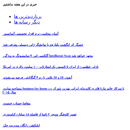
خبری در این هفته نداشتیم
پربازدیدترین ها
دیگر رسانه ها
آسان محاسب نرم افزار تخصصی آسانسور
حسگر اثر انگشت یکپارچه با نمایشگر ژاپن دیسپلی معرفی شد
گلکسی اس 9 سامسونگ به ویژگی Intelligent Scan مجهز خواهد شد
نازلی عظیمی: از ایران تا تاسیس یک استارتاپ ۱۰۰ میلیون دلاری در امریکا
آیفون 10 و 10 پلاس با رم ۴ گیگابایتی عرضه می‌شوند
مصاحبه سایت business for home با سرکار خانم ماریا قادری کاندیدای ایرانی بهترین نتورکر زن
سال ۲۰۱۵
مفاصا حساب چیست
تعمیر کاوشگر وویجر ۲ ناسا از فاصله ۱۸ میلیارد کیلومتری
اپلیکشن رایگان مدیریت چک