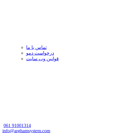
تماس با ما
درخواست دمو
قوانین وب سایت
061
91001314
info@arghamsystem.com