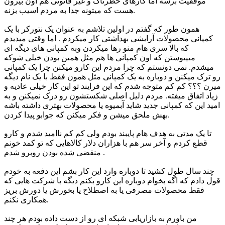
موفقیت برسه اما کارهای خطرناک و غیر قانونی هم اون بیرون
هست که میتونه جدا به مردم اسیب بزنه.
همون طور که گفتم در اولین تلاشم به عنوان یک نتورکر با یک
کمپانی محصولات آرایشی بهداشتی کار میکردم . اما وقتی میدیدم
که بالا سری هام منو رها میکردن وبه کمپانی های دیگه ای
میپیوستن که اون کمپانی ها هم مثل همین بودن خیلی شوکه
میشدم. نمی دونستم که چرا مردم این کارو میکنن چرا یک کمپانی
رو ترک میکنن و دوباره به یک کمپانی مثل همون فقط با یک نام دیگه
میرن ؟؟؟ کم کم متوجه شدم که این فرایند تو این کار خیلی عادیه و
زیاد اتفاق میفته. مردم دلیل اصلی شکستشون رو درک نمیکنن و به
امید این که کمپانی جدید شاید آبمیوه یا محصولات بهتری داشته باشه
بهش ملحق میشن و فکر میکنن که جوابو پیدا کردن.
تا یک مدتی به هدف هام پایبند بودم ولی کم کم ناامید شدم و کارو
قطع کردم و آخر سر هم با هزاران دلار کالاهایی که تو کمد خونم
منقضی شده بودن روبرو شدم .
چند سال طول کشید تا دوباره وارد این کار بشم این دفعه به خودم
قول دادم که اگه بخوام دوباره این کارو بکنم دیگه با شرکت هایی که
فقط محصولات مصرفی یا به اصطلاح یا بخورش یا دورش بریز
همکاری نکنم.
من باورم به بازاریابی شبکه ای رو از دست داده بودم هر چند