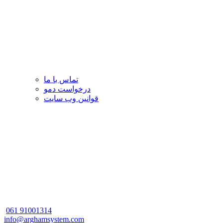
تماس با ما
درخواست دمو
قوانین وب سایت
061
91001314
info@arghamsystem.com