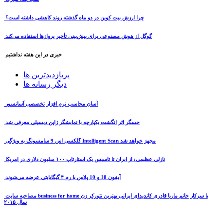
چرا ارزش بیت کوین در دو ماه گذشته روند کاهشی داشته است؟
گوگل از هوش مصنوعی برای پیش‌بینی تأخیر پروازها استفاده می‌کند
خبری در این هفته نداشتیم
پربازدیدترین ها
دیگر رسانه ها
آسان محاسب نرم افزار تخصصی آسانسور
حسگر اثر انگشت یکپارچه با نمایشگر ژاپن دیسپلی معرفی شد
گلکسی اس 9 سامسونگ به ویژگی Intelligent Scan مجهز خواهد شد
نازلی عظیمی: از ایران تا تاسیس یک استارتاپ ۱۰۰ میلیون دلاری در امریکا
آیفون 10 و 10 پلاس با رم ۴ گیگابایتی عرضه می‌شوند
مصاحبه سایت business for home با سرکار خانم ماریا قادری کاندیدای ایرانی بهترین نتورکر زن
سال ۲۰۱۵