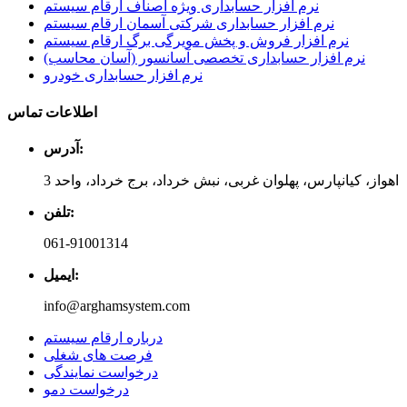
نرم افزار حسابداری ویژه اصناف ارقام سیستم
نرم افزار حسابداری شرکتی آسمان ارقام سیستم
نرم افزار فروش و پخش مویرگی برگ ارقام سیستم
نرم افزار حسابداری تخصصی آسانسور (آسان محاسب)
نرم افزار حسابداری خودرو
اطلاعات تماس
آدرس:
اهواز، کیانپارس، پهلوان غربی، نبش خرداد، برج خرداد، واحد 3
تلفن:
061-91001314
ایمیل:
info@arghamsystem.com
درباره ارقام سیستم
فرصت های شغلی
درخواست نمایندگی
درخواست دمو