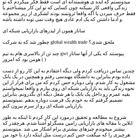
میدونستم که ایده ی هوشمندانه ای است فقط فکر میکردم که تو
زندگی واقعی کار نمیکنه چون کسایی که تو این کار میشناختم یا
فقط حرف میزدن یا اگه واقعا ثروتمند بودند لشکری از زیر مجموعه
و آدما داشتن که یک ادم عادی هیچ وقت نمی تونه داشته باشه.
ساناز همون از لیدرهای بازاریابی شبکه ای
چطور شد که به شرکت global wealth trade ملحق شدی؟
چند تن از بالاسری هام به تیم gwt پیوستند که یکی از آنها ساناز
هومن بود که امروز ( )
چندین تماس دریافت کردم ولی دیگه اعتقادم به این کار رو از دست
داده بودم بنابراین به دانشگاه مهندسی رفتم و همچنین در یک بانک
مشغول به کار شدم. ولی دوباره حس کردم که من برای فرار از این
نحوه زندگی باید به بازاریابی شبکه ای روی بیارم و واقعا نمیخواستم
بقیه عمرم رو داخل یک بانک یا هر شغل دیگه ای بگذرونم. بنابراین
تصمیم گرفتم که به خودم یک فرصت دوباره بدهم .نمیتونستم
بازاریابی شبکه ای رو از سرم بیرون کنم.
شروع به مطالعه و تحقیق درمورد این کار کردم تا اینکه به طور
انلاین با مقاله های بازاریابی رامین مسگرلو آشنا شدم. هرچقدر که
بیشتر میخوندم چیزهای بیشتری برام اشکار می شد .میتونستم
هرچیزی را که میگفت حس کنم درست مثل اینکه دارد با خود من