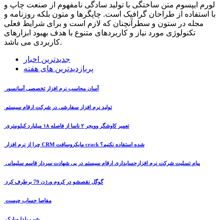
لورم ایپسوم متن ساختگی با تولید سادگی نامفهوم از صنعت چاپ و
با استفاده از طراحان گرافیک است. چاپگرها و متون بلکه روزنامه و
مجله در ستون و سطرآنچنان که لازم است و برای شرایط فعلی
تکنولوژی مورد نیاز و کاربردهای متنوع با هدف بهبود ابزارهای
کاربردی می باشد.
جدیدترین اخبار
پربازدیدترین های هفته
آسان محاسب نرم افزار تخصصی آسانسور
تولید نرم افزار سفارشی در شرکت ارقام سیستم
تعمیر کاوشگر وویجر ۲ ناسا از فاصله ۱۸ میلیارد کیلومتری
چرا از نرم افزار CRM مایکروسافت crack شده استفاده نکنیم؟
پیام تسلیت شرکت نرم افزارحسابداری ارقام سیستم در پی شهادت سردار قاسم سلیمانی
گوگل نقصشو در کروم ورژن 79 برطرف کرد
مفاصا حساب چیست
شب یلدا مبارک