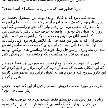
ماریا چطور شد که با بازاریابی شبکه ای آشنا شدی؟
مدت کمی بود که به کانادا اومده بودم من مشغول تحصیل در
دبیرستان بودم که یک روز برادرم از من خواست که به جای اون به
یک معارفه شغلی برم من رفتم ولی اگه بخوام راستشوبگم اون
روزا به عنوان یک نوجوان واقعا به حرف چند تا دکتر یا بیزینس من
که اونور اتاق میشینن و صحبت میکنم اهمیت نمیدادم. اوایل
سخنرانی که به نظر من همه چی یک کلاهبرداری بود. ولی وقتی به
اواسط سخنرانی رسید تمام چیزی که رو صفحه نمایش نشون
میدادن تصاویری از سواحل زیبا، خونه ها وماشین های لوکس بود به
همراه یک تیتر که میگفت دیگه وقتشه که آزاد زندگی کنی.
راستش زیاد نفهمیدم که این معارفه در چه موردی بود فقط فهمیدم
که این امکان هست که بشه آزاد زندگی کرد. برادرمو قانع کردم که
این کارو شروع کنه و خودم هم به عنوان اولین زیر مجموعش کارمو
شروع کردم.
نظرت در مورد صنعت فروش مستقیم قبل از این که خودت جزئی
ازش بشی چی بود؟
زیاد در موردش نمی دونستم فقط شنیده بودم که فرصت هایی رو
در اختیار میذاره که یک انسانی که خودش به دنبال موفقیته به