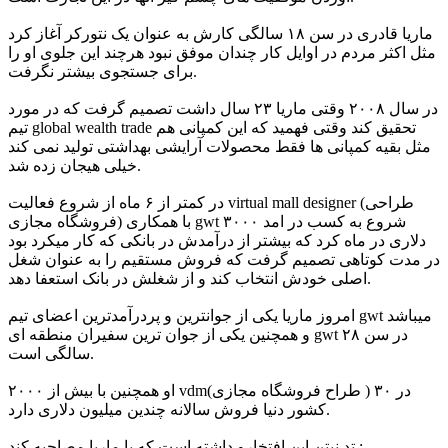
ماریا قادری در سن ۱۸ سالگی کارش به عنوان یک نتورکر آغاز کرد
مثل اکثر مردم در اوایل کار چندان موفق نبود هرچند این جلوی او را
برای جستجوی بیشتر نگرفت.
در سال ۲۰۰۸ وقتی ماریا ۲۳ سال داشت تصمیم گرفت که در مورد
تیم global wealth trade تحقیق کند وقتی فهمید که این کمپانی هم
مثل بقیه کمپانی ها فقط محصولات آرایشی بهداشتی تولید نمی کند
خیلی هیجان زده شد.
در کمتر از ۶ ماه از شروع فعالیت virtual mall designer (طراحی
فروشگاه مجازی) با همکاری gwt شروع به کسب در امد ۳۰۰۰
دلاری در ماه کرد که بیشتر از درآمدش در بانکی که کار میکرد بود
در مدت کوتاهی تصمیم گرفت که فروش مستقیم را به عنوان شغل
اصلی خودش انتخاب کند و از شغلش در بانک استعفا دهد.
امروز ماریا یکی از جوانترین و پردرآمدترین اعضای تیم gwt میباشد
و همچنین یکی از جوان ترین سفیران منطقه ای gwt در سن ۲۸
سالگی است.
او همچنین با بیش از ۲۰۰۰ vdm(طراح فروشگاه مجازی ) در ۳۰
کشور دنیا فروش سالانه چندین میلیون دلاری دارد.
تد نیتن این افتخارو داشته است که با ماریا مصاحبه کند :