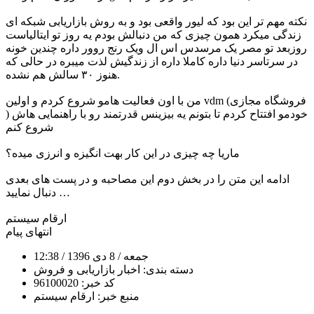
نکته مهم تر این بود که لیور واقعی بود و به روش بازاریابی شبکه ای
زندگی میکرد همون چیزی که من دنبالش بودم یه روز تو ایتالیاست
روزبعد تو مصر یک مرسدس اس ال ویک رنج روور داره چندین خونه
در سرتاسر دنیا داره کاملا داره از زندگیش لذت میبره در حالی که
هنوز ۳۰ سالش هم نشده.
من با اون فعالیت هامو شروع کردم و اولین vdm (فروشگاه مجازی
) خودمو افتتاح کردم تا بتونم یه بیزینس قدرتمند رو با راهنمایی هاش
شروع کنم
ماریا چه چیزی در این کار بهت انگیزه و انرزی میده؟
ادامه این متن را در بخش دوم این مصاحبه و در پست های بعدی
دنبال نمایید …
ارقام سیستم
انتهای پیام
جمعه
/ 8 دی 1396
/ 12:38
دسته بندی:
اخبار بازاریابی و فروش
کد خبر:
96100020
منبع خبر:
ارقام سیستم