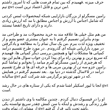
حرف میزنه .فهمیدم که بین تمام فرصت هایی که تا امروز داشتم
تیم gwt امن ترین و قابل اعتماد ترین است.
رامین مسگرلو از بزرگان بازارایبی شبکه ایمحصولات لمس کردنی
که شامل اجناس با ارزش و اجناس مطابق با مد که ارزش زیادی
دارند و دارای تاریخ انقضا نیستند.
من هم مثل خیلی ها علاقه مند به خرید محصولات مد و طراحی مد
بودم بنابراین تصمیم گرفتم تا به عنوان مشتری عضو بشم و از
تخفیف ویژه لذت ببرم .من یک سال تمام را به مطالعه و یادگرفتن
در مورد بازاریابی شبکه ای گذروندم . در مورد طرح تقسیم درآمد
کمپانی ها مشکلات آنها و همچنین بررسی دیگر کمپانی ها، فهمیدم
که سریع ترین و بهترین راه برای پیدا کردن جواب سوال هایم این بود
که هرچیزی از رامین مسگرلو گیرم میامد را بخوانم و تماشا کنم
.رامین جزو سه تن از بهترین مربی ها و حرفه ای ها ی طرح تقسیم
درآمد در ۲۵سال گذشته در دنیا بود . بعد تصمیم گرفتم در همایش
سالیانه gwt که در شهر تورنتو برگزارمی شد شرکت کنم.
انجا با لیور اسکیلر اشنا شدم که یکی از ستاره های در حال رشد gwt
است.
او را در فیسبوک دنبال کردم . چندین مکالمه با وی داشتم .از دیدن
طرز زندگی و رشدش و اینکه با سن کمش چقدر سریع توانسته یکی
از مشاوران تمام وقت gwt باشد تحت تاثیر قرار گرفتم.