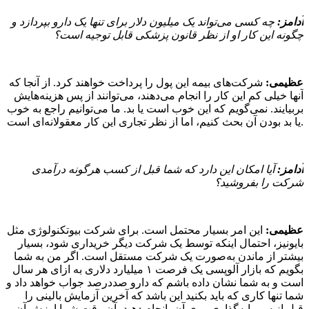
آدامز:
چه کسی می‌تواند یک میلیون دلار برای تنها یک دارو بپردازد و
چگونه این کار او از نظر قانون پزشکی قابل توجیه است؟
عظیمی:
شرکت‌های بیمه این پول را پرداخت خواهند کرد. از آنجا که
آنها خیلی کم این کار را انجام می‌دهند، می‌توانند از پس هزینه‌هایش
بربیایند. نمی‌گویم که این خوب است یا بد. ما می‌توانیم راجع به خوب
یا بد بودن آن بحث کنیم، اما از نظر تجاری این کار معقولانه‌ای است.
آدامز:
آیا امکان این دارد که شما قبل از کسب هرگونه درآمدی
شرکت را بفروشید؟
عظیمی:
این امر بسیار محتمل است. برای شرکت بیوتکنولوژی مثل
بایونیز، احتمال اینکه توسط یک شرکت دیگر خریداری شود، بسیار
بیشتر از ماندن به‌صورت یک شرکت مستقل است. اگر من به شما
بگویم که بازار آلوپسی یک فرصت ۱ میلیارد دلاری به ازای هر سال
است و به شما نشان داده باشم که دارو صددرصد جواب خواهد داد و
شما تنها کاری که باید بکنید این باشد که آخرین آزمایش بالینی را
قبل از سرمایه‌گذاری روی آن، انجام دهید، آن وقت شما ارزش آن