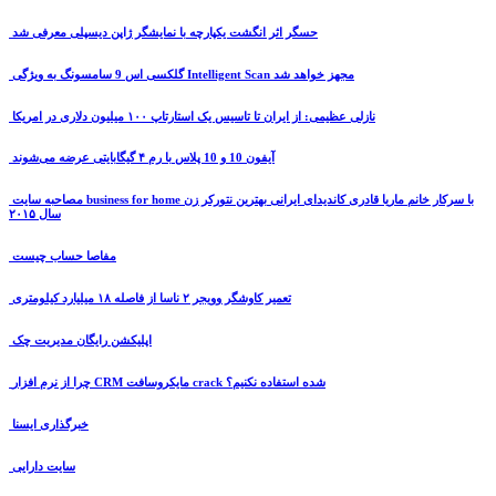
حسگر اثر انگشت یکپارچه با نمایشگر ژاپن دیسپلی معرفی شد
گلکسی اس 9 سامسونگ به ویژگی Intelligent Scan مجهز خواهد شد
نازلی عظیمی: از ایران تا تاسیس یک استارتاپ ۱۰۰ میلیون دلاری در امریکا
آیفون 10 و 10 پلاس با رم ۴ گیگابایتی عرضه می‌شوند
مصاحبه سایت business for home با سرکار خانم ماریا قادری کاندیدای ایرانی بهترین نتورکر زن
سال ۲۰۱۵
مفاصا حساب چیست
تعمیر کاوشگر وویجر ۲ ناسا از فاصله ۱۸ میلیارد کیلومتری
اپلیکشن رایگان مدیریت چک
چرا از نرم افزار CRM مایکروسافت crack شده استفاده نکنیم؟
خبرگذاری ایسنا
سایت دارایی