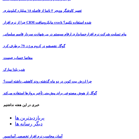
تعمیر کاوشگر وویجر ۲ ناسا از فاصله ۱۸ میلیارد کیلومتری
چرا از نرم افزار CRM مایکروسافت crack شده استفاده نکنیم؟
پیام تسلیت شرکت نرم افزارحسابداری ارقام سیستم در پی شهادت سردار قاسم سلیمانی
گوگل نقصشو در کروم ورژن 79 برطرف کرد
مفاصا حساب چیست
شب یلدا مبارک
چرا ارزش بیت کوین در دو ماه گذشته روند کاهشی داشته است؟
گوگل از هوش مصنوعی برای پیش‌بینی تأخیر پروازها استفاده می‌کند
خبری در این هفته نداشتیم
پربازدیدترین ها
دیگر رسانه ها
آسان محاسب نرم افزار تخصصی آسانسور