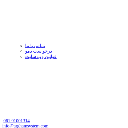
تماس با ما
درخواست دمو
قوانین وب سایت
061
91001314
info@arghamsystem.com