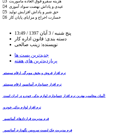
3⃣ ﻫﺰﯾﻨﻪ ﺳﻔﺮﻭ ﻓﻮﻕ ﺍﻟﻌﺎﺩﻩ ﻣﺎﻣﻮﺭﯾﺖ
4⃣ ﻋﯿﺪﯼ ﻭ ﭘﺎﺩﺍﺵ ﻧﻬﻀﺖ ﺳﻮﺍﺩ ﺁﻣﻮﺯﯼ
5⃣ ﺣﻖ ﺷﯿﺮ ﻭ ﭘﺎﺩﺍﺵ ﺍﻓﺰﺍﯾﺶ ﺗﻮﻟﯿﺪ
6⃣ ﺧﺴﺎﺭﺕ ﺍﺧﺮﺍﺝ ﻭ ﻣﺰﺍﯾﺎﯼ ﭘﺎﯾﺎﻥ ﮐﺎﺭ
پنج شنبه
/ 3 آبان 1397
/ 13:49
دسته بندی:
قانون اداره کار
نویسنده:
زینب صالحی
جدیدترین پست ها
پربازدیدترین های هفته
نرم افزار فروش و پخش مویرگی ارقام سیستم
نرم افزار حسابداری آسانسور ارقام سیستم
آسان محاسب بهترین نرم افزار حسابداری لوازم یدکی خودرو در ایران است!
نرم افزار لوازم یدکی خودرو
فرم مدیریت قراردادهای آسانسور
فرم مدیریت چک لیست سرویس نگهداری آسانسور