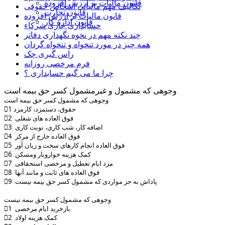
قانون مالیات بر ارزش افزوده
تکالیف مهم مالیاتی اشخاص حقوقی
قانون تجارت
قانون مالیات بر ارزش افزوده
قانون اداره کار
حسابداری جاری شرکاء
چند نکته مهم در نحوه نگهداری دفاتر
همه چیز در مورد تنخواه و تنخواه گردان
راس گیری چک
فرم مرخصی روزانه
چرا ما می گیم حسابداری ؟
وجوهی که مشمول و غیرمشمول کسر حق بیمه است
ﻭﺟﻮﻫﯽ ﮐﻪ ﻣﺸﻤﻮﻝ ﮐﺴﺮ ﺣﻖ ﺑﯿﻤﻪ ﺍﺳﺖ
1⃣ ﺣﻘﻮﻕ، ﺩﺳﺘﻤﺰﺩ، ﮐﺎﺭﻣﺰﺩ
2⃣ ﻓﻮﻕ ﺍﻟﻌﺎﺩﻩ ﻫﺎﯼ ﺷﻐﻠﯽ
3⃣ ﺍﺿﺎﻓﻪ ﮐﺎﺭ، ﺷﺐ ﮐﺎﺭﯼ، ﻧﻮﺑﺖ ﮐﺎﺭﯼ
4⃣ ﻓﻮﻕ ﺍﻟﻌﺎﺩﻩ ﺧﺎﺭﺝ ﺍﺯ ﻣﺮﮐﺰ
5⃣ ﻓﻮﻕ ﺍﻟﻌﺎﺩﻩ ﺍﻧﺠﺎﻡ ﮐﺎﺭﻫﺎﯼ ﺳﺨﺖ ﻭ ﺯﯾﺎﻥ ﺁﻭﺭ
6⃣ ﮐﻤﮏ ﻫﺰﯾﻨﻪ ﺧﻮﺍﺭﻭﺑﺎﺭ ﻭﻣﺴﮑﻦ
7⃣ ﻣﺰﺩ ﺍﯾﺎﻡ ﺗﻌﻄﯿﻞ ﻭ ﻣﺮﺧﺼﯽ ﺍﺳﺘﺤﻘﺎﻗﯽ
8⃣ ﻓﻮﻕ ﺍﻟﻌﺎﺩﻩ ﻫﺎﯼ ﺛﺎﺑﺖ ﻭ ﻣﺎﻧﻨﺪ ﺁﻧﻬﺎ
9⃣ ﭘﺎﺩﺍﺵ ﺑﻪ ﺟﺰ ﻣﻮﺍﺭﺩﯼ ﮐﻪ ﻣﺸﻤﻮﻝ ﮐﺴﺮ ﺣﻖ ﺑﯿﻤﻪ ﻧﯿﺴﺖ
ﻭﺟﻮﻫﯽ ﮐﻪ ﻣﺸﻤﻮﻝ کسر ﺣﻖ ﺑﯿﻤﻪ ﻧﯿﺴﺖ
1⃣ ﺑﺎﺯﺧﺮﯾﺪ ﺍﯾﺎﻡ ﻣﺮﺧﺼﯽ
2⃣ ﮐﻤﮏ ﻫﺰﯾﻨﻪ ﺍﻭﻻﺩ