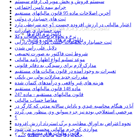
سیستم فروش و پخش مویرگی ارقام سیستم
جرایم بیمه تامین اجتماعی
همه
آخرین اصلاحات ماده 95 قانون مالیاتهای مستقیم
بخشنامه ها
ثبت های حسابداری دولتی
نرم افزار ارقام سیستم
اعتبار مالیاتی در ارزش افزوده چیست ؟و چه شرایطی دارد
دانلود نرم افزار و فرم های اداری و حسابداری
ثبت حسابداری صادرات
دانلود نرم افزارها
نرخ و نحوه پرداخت مالیات وکلا
دانلود فرم های مالی و اداری
ثبت حسابداری تخفیفات جنسی مورد قبول دارایی
دلایل علی راس شدن
شروط ثبت فاکتور به صورت تجمیعی
موعد تسلیم انواع اظهارنامه مالیاتی
مدارک لازم برای رسیدگی به دفاتر قانونی
تغییرات به وجود آمده در قانون مالیات های مستقیم
مقررات جدید مبادلات پولی بین بانکی
هزینه های غیر واقعی و درآمدهای کتمان شده
ماده 148 قانون مالیاتهای مستقیم
قانون مالیاتهای مستقیم - ماده 247
مفاصا حساب مالیاتی
آيا در هنگام محاسبه عيدي و پاداش سالانه مدتي كه كارگر در
مقالات حسابداری و مدیریتی
مرخصي استعلاجي بوده نيز جزء سوابق وي منظور مي گردد
اخبار حسابداری و اقتصادی
؟
آموزش های رایگان حسابداری
نحوه اعتراض به اوراق مطالبه و برگ استرداد ارزش افزوده
قوانین
مواردی که جرم مالیاتی محسوب می شود
قانون مالیات های مستقیم
چگونه دفاعیه مالیاتی تنظیم کنیم؟