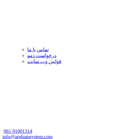
تماس با ما
درخواست دمو
قوانین وب سایت
061
91001314
info@arghamsystem.com