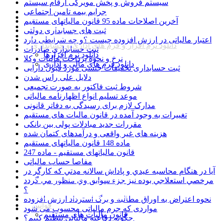
سیستم فروش و پخش مویرگی ارقام سیستم
جرایم بیمه تامین اجتماعی
همه
آخرین اصلاحات ماده 95 قانون مالیاتهای مستقیم
بخشنامه ها
ثبت های حسابداری دولتی
نرم افزار ارقام سیستم
اعتبار مالیاتی در ارزش افزوده چیست ؟و چه شرایطی دارد
دانلود نرم افزار و فرم های اداری و حسابداری
ثبت حسابداری صادرات
دانلود نرم افزارها
نرخ و نحوه پرداخت مالیات وکلا
دانلود فرم های مالی و اداری
ثبت حسابداری تخفیفات جنسی مورد قبول دارایی
دلایل علی راس شدن
شروط ثبت فاکتور به صورت تجمیعی
موعد تسلیم انواع اظهارنامه مالیاتی
مدارک لازم برای رسیدگی به دفاتر قانونی
تغییرات به وجود آمده در قانون مالیات های مستقیم
مقررات جدید مبادلات پولی بین بانکی
هزینه های غیر واقعی و درآمدهای کتمان شده
ماده 148 قانون مالیاتهای مستقیم
قانون مالیاتهای مستقیم - ماده 247
مفاصا حساب مالیاتی
آيا در هنگام محاسبه عيدي و پاداش سالانه مدتي كه كارگر در
مقالات حسابداری و مدیریتی
مرخصي استعلاجي بوده نيز جزء سوابق وي منظور مي گردد
اخبار حسابداری و اقتصادی
؟
آموزش های رایگان حسابداری
نحوه اعتراض به اوراق مطالبه و برگ استرداد ارزش افزوده
قوانین
مواردی که جرم مالیاتی محسوب می شود
قانون مالیات های مستقیم
چگونه دفاعیه مالیاتی تنظیم کنیم؟