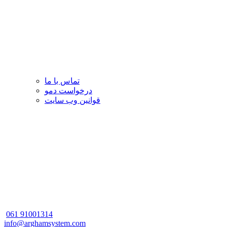
تماس با ما
درخواست دمو
قوانین وب سایت
061
91001314
info@arghamsystem.com